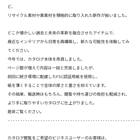
ど、
リサイクル素材や異素材を積極的に取り入れた新作が揃いました。
どこか懐かしい過去と未来の革新を融合させたアイテムで、
身近なインテリアから日常を再構築し、新たな可能性を体験してみ
てください。
今号では、カタログ本体を改良しました。
ページ数が増えて内容は一段と充実しましたが、
前回に続き環境に配慮したFSC認証用紙を使用し、
紙を薄くすることで全体の厚さと重さを抑えています。
その結果、輸送時はもちろん、閲覧や持ち運びの負担も軽減され、
より手に取りやすいカタログに仕上がりました。
是非ご覧ください。
‥‥‥‥‥‥‥‥‥‥‥‥‥‥‥‥‥‥‥‥‥‥‥‥‥‥
カタログ閲覧をご希
望
のビジネスユーザーのお客様は、