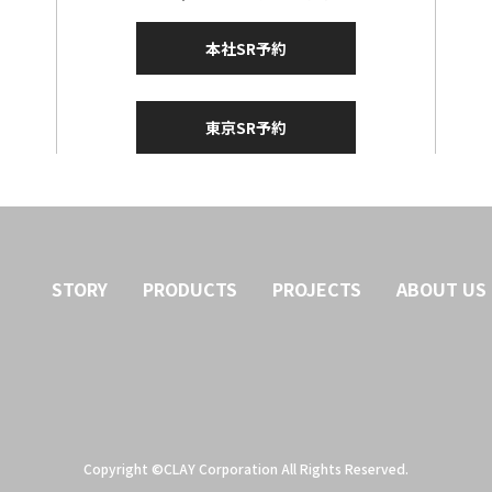
本社SR予約
東京SR予約
STORY
PRODUCTS
PROJECTS
ABOUT US
Copyright ©CLAY Corporation All Rights Reserved.