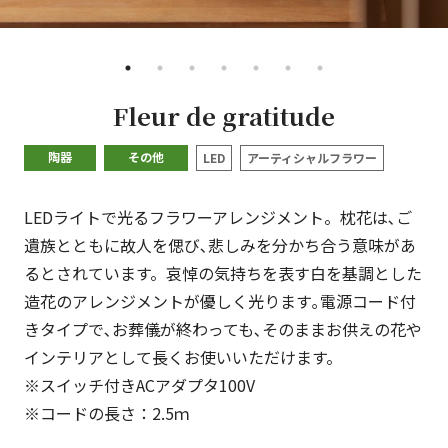
•
•
•
•
•
•
•
Fleur de gratitude
陶器
その他
LED
アーティシャルフラワー
LEDライトで光るフラワーアレンジメント。枕花は､ご
遺族とともに故人を偲び､悲しみを分かち合う意味があ
るとされています。哀悼の気持ちを表す白を基調とした
造花のアレンジメントが優しく光ります｡電源コード付
きタイプで､お葬儀が終わっても､そのままお供えの花や
インテリアとして長くお使いいただけます。
※スイッチ付きACアダプタ100V
※コードの長さ：2.5ｍ