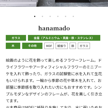
•
•
•
•
•
•
hanamado
ガラス
金属（アルミニウム・真鍮・鉄・ステンレス）
木
その他
MDF
紙張り
鉄
ガラス
絵画のように花を飾って楽しめるフラワーフレーム。ド
ライフラワーやアーティフィシャルフラワーのミニブー
ケを入れて飾ったり、ガラスの試験管に水を入れて生花
もいけられます。一輪から季節の花や草木を入れて、お
部屋に季節感を取り入れたい方にもおすすめです。シン
プルモダンなデザインのフレームが、花を美しく引き立
てます。
※本商品はMDFに紙貼りを施しており、水に弱いためお