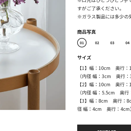
※口元はひとつひとつ手
すがご了承ください。
※ガラス製品には多少の
商品写真
01
02
03
04
サイズ
【1】幅：10cm 奥行：
（内径 幅：3cm 奥行：
【2】幅：10cm 奥行：1
（内径 幅：5.5cm 奥行：
【3】幅：8cm 奥行：8
径 幅：4cm 奥行：4cm