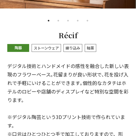
•
•
•
•
•
Récif
陶器
ストーンウェア
練り込み
釉薬
デジタル技術とハンドメイドの感性を融合した新しい表
現のフラワーベース｡花留まりが良い形状で､花を投げ入
れで手軽にいけることができます｡個性的なカタチはホ
テルのロビーや店舗のディスプレイなど特別な空間を彩
ります。
※デジタル陶芸という3Dプリント技術で作られていま
す。
※口元はひとつひとつ手で加工しておりますので、形