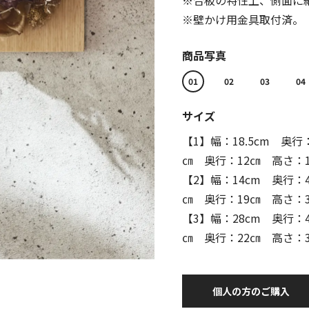
※合板の特性上、側面に
※壁かけ用金具取付済。
商品写真
01
02
03
04
サイズ
【1】幅：18.5cm 奥行
㎝ 奥行：12㎝ 高さ：1
【2】幅：14cm 奥行：
㎝ 奥行：19㎝ 高さ：3
【3】幅：28cm 奥行：
㎝ 奥行：22㎝ 高さ：3
個人の方のご購入