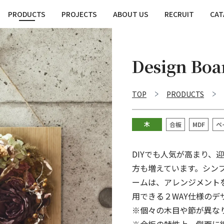
PRODUCTS
PROJECTS
ABOUT US
RECRUIT
CAT
Design Boa
TOP
PRODUCTS
木
合板
MDF
ペ
DIYでも人気が高まり
方も増えています。シン
ームは、アレンジメント
用できる２WAY仕様のデ
※個々の木目や節が異な